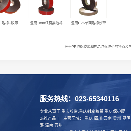
E泡棉--胶带
潼南1mm红膜黑泡棉
潼南EVA单面泡棉胶带
关于PE泡棉胶带和EVA泡棉胶带的特点及
服务热线：023-65340116
专业从事于
重庆胶带
,
重庆封箱胶带
,
重庆保护膜
热推产品
| 主营区域：
重庆
四川
云南
贵州
昆明
寿
潼南
万州