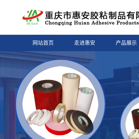
网站首页
走进惠安
产品展示
关于我们
潼南保护
营业执照
潼南封箱胶
潼南缠绕膜/
潼南美纹胶
膜
潼南泡棉胶
潼南双面胶
潼南特种胶