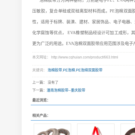
泡棉胶带分为两种基材，分别是电子PE、EVA两
压敏胶，复合单硅或双硅离型材料而成。PE泡棉双面
性，适用于标牌、装潢、建材、家居饰品、电子电器、
化学腐蚀等优点， EVA橡塑制品经设计可加工成形，
更为广泛的用途。EVA泡棉双面胶带应用范围涉及电子
本文网址： http://www.cqhuian.com/product/663.html
关键词：
泡棉胶带
,
PE泡棉
,
PE泡绵双面胶带
上一篇： 没有了
下一篇：
潼南泡棉胶带--重庆胶带
最近浏览：
相关产品：