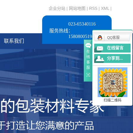
企业分站
|
网站地图
|
RSS
|
XML
|
023-65340116
服务热线：
15808005198
QQ客服
联系我们
在线留言
在
线
分享到...
客
服
扫描二维码