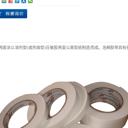
或两面涂以溶剂型(或热熔型)压敏胶再复以离型纸制造而成。泡棉胶带具有