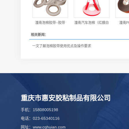
潼南泡棉胶带--胶带
潼南汽车泡棉（红膜白
潼南P
相关新闻：
一文了解泡棉胶带使用优点及操作要求
重庆市惠安胶粘制品有限公司
手机：15808005198
电话：023-65340116
网址：www.cqhuian.com