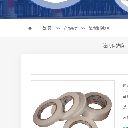
潼南其他
首 页
>>
产品展示
>>
潼南泡棉胶带
潼南保护膜
所
品
点
发