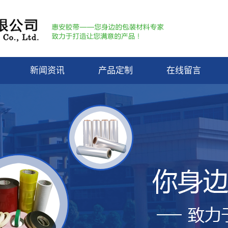
新闻资讯
产品定制
在线留言
膜
惠安动态
带
行业资讯
包装
知识库
带
带
带
带