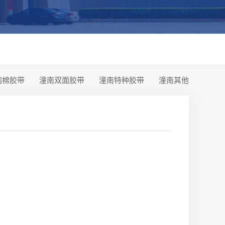
泡棉胶带
潼南双面胶带
潼南特种胶带
潼南其他