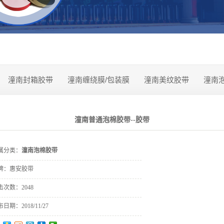
潼南封箱胶带
潼南缠绕膜/包装膜
潼南美纹胶带
潼南
潼南普通泡棉胶带--胶带
属分类：
潼南泡棉胶带
牌：
惠安胶带
击次数：
2048
布日期：
2018/11/27