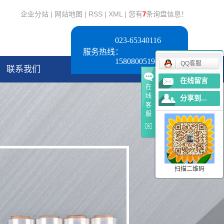
企业分站
|
网站地图
|
RSS
|
XML
|
您有
条询盘信息！
7
023-65340116
服务热线：
15808005198
QQ客服
联系我们
在线留言
在
线
分享到...
客
服
扫描二维码