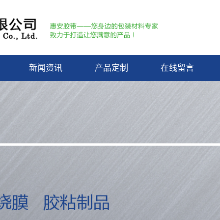
新闻资讯
产品定制
在线留言
膜
惠安动态
带
行业资讯
包装
知识库
带
带
带
带