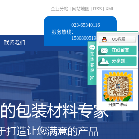
企业分站
|
网站地图
|
RSS
|
XML
|
023-65340116
服务热线：
15808005198
QQ客服
联系我们
在线留言
在
线
分享到...
客
服
扫描二维码