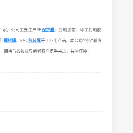
家，公司主要生产PE
保护膜
、封箱胶带、印字封箱胶
伸
缠绕膜
、PVC
包装膜
等工业用产品。本公司坚持“诚信
展。期待与各位业界新老客户携手共进，共创辉煌！