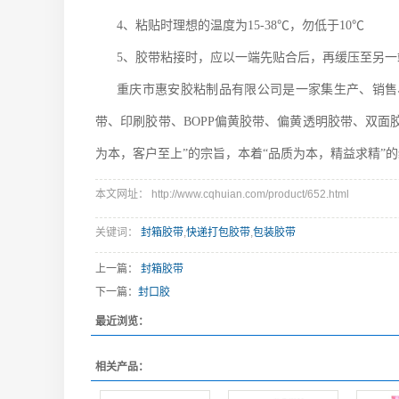
4、粘贴时理想的温度为15-38℃，勿低于10℃
5、胶带粘接时，应以一端先贴合后，再缓压至另
重庆市惠安胶粘制品有限公司是一家集生产、销售
带、印刷胶带、BOPP偏黄胶带、偏黄透明胶带、双面
为本，客户至上”的宗旨，本着“品质为本，精益求精
本文网址： http://www.cqhuian.com/product/652.html
关键词：
封箱胶带
,
快递打包胶带
,
包装胶带
上一篇：
封箱胶带
下一篇：
封口胶
最近浏览：
相关产品：