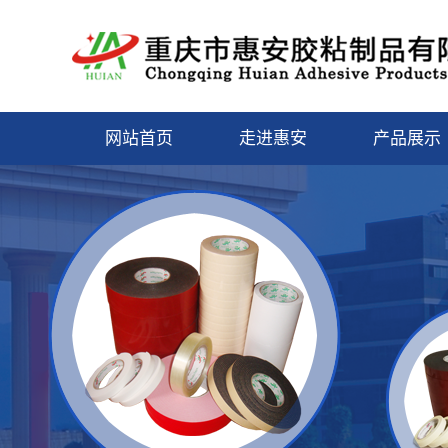
网站首页
走进惠安
产品展示
关于我们
保护膜
营业执照
封箱胶带
缠绕膜/包装
美纹胶带
泡棉胶带
双面胶带
特种胶带