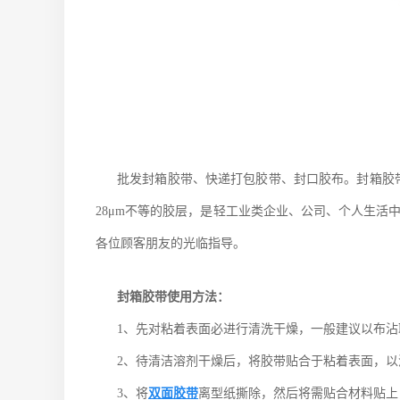
批发封箱胶带、快递打包胶带、封口胶布。封箱胶带
28μm不等的胶层，是轻工业类企业、公司、个人生活
各位顾客朋友的光临指导。
封箱胶带使用方法：
1、先对粘着表面必进行清洗干燥，一般建议以布沾
2、待清洁溶剂干燥后，将胶带贴合于粘着表面，以滚筒
3、将
双面胶带
离型纸撕除，然后将需贴合材料贴上