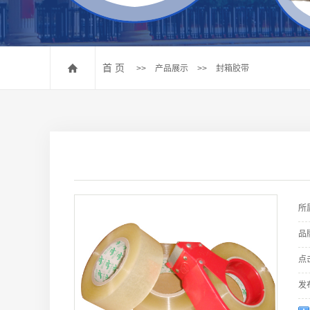
其他
首 页
>>
产品展示
>>
封箱胶带
所
品
点
发