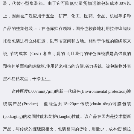
装，代替小型集装箱。由于它可降低批量货物运输包装成本30%以
上，因而被广泛应用于五金、矿产、化工、医药、食品、机械等多种
产品的整集包装上；在仓库贮存领域，国外也较多地利用拉伸缠绕膜
托盘包装进行立体贮运，以节省空间和占地。相对于传统的缠绕膜来
说, 节约成本（Cost）相当可观的.而且我们的绿色缠绕膜是高强度的
预拉伸单面粘的缠绕膜,使用起来相当的方便,省力省钱。被包装物外表
层不易粘灰尘，干净卫生。
这种厚度0.007mm(7μm)的新一代绿色(Environmental protection)缠
绕膜产品(Product)，但能达到18~20μm传统(chuán tǒng)薄膜包装
(packaging)的稳固性能和防护(fánghù)性能。该产品在国内是技术型新
产品，与传统的缠绕膜相比，包装相同的货物，用量少，成本低!预拉