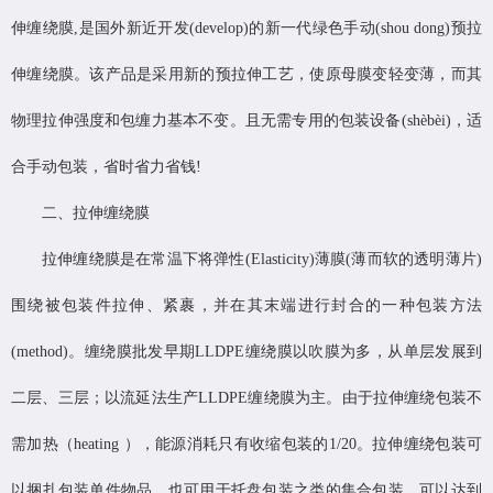
伸缠绕膜,是国外新近开发(develop)的新一代绿色手动(shou dong)预拉
伸缠绕膜。该产品是采用新的预拉伸工艺，使原母膜变轻变薄，而其
物理拉伸强度和包缠力基本不变。且无需专用的包装设备(shèbèi)，适
合手动包装，省时省力省钱!
二、拉伸缠绕膜
拉伸缠绕膜是在常温下将弹性(Elasticity)薄膜(薄而软的透明薄片)
围绕被包装件拉伸、紧裹，并在其末端进行封合的一种包装方法
(method)。缠绕膜批发早期LLDPE缠绕膜以吹膜为多，从单层发展到
二层、三层；以流延法生产LLDPE缠绕膜为主。由于拉伸缠绕包装不
需加热（heating ），能源消耗只有收缩包装的1/20。拉伸缠绕包装可
以捆扎包装单件物品，也可用于托盘包装之类的集合包装，可以达到